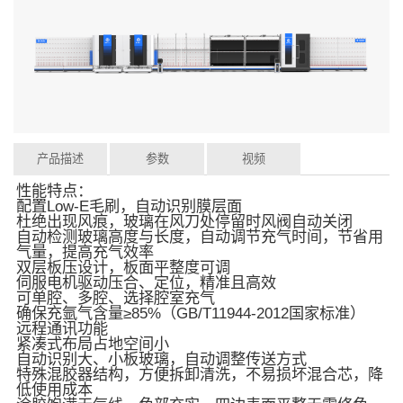
产品描述
参数
视频
性能特点：
配置Low-E毛刷，自动识别膜层面
杜绝出现风痕，玻璃在风刀处停留时风阀自动关闭
自动检测玻璃高度与长度，自动调节充气时间，节省用
气量，提高充气效率
双层板压设计，板面平整度可调
伺服电机驱动压合、定位，精准且高效
可单腔、多腔、选择腔室充气
确保充氩气含量≥85%（GB/T11944-2012国家标准）
远程通讯功能
紧凑式布局占地空间小
自动识别大、小板玻璃，自动调整传送方式
特殊混胶器结构，方便拆卸清洗，不易损坏混合芯，降
低使用成本