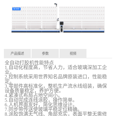
产品描述
参数
视频
全自动打胶机性能特点
1.自动化程度高，节省人力，适合玻璃深加工企
业。
2.控制系统采用世界知名品牌原装进口，性能稳
定。
3.零部件高标准化，整机生产流水线组装，确保
设备质量稳定，养护方便。
4.紧凑式布局占地空间小。
5.自动完成连线涂胶，操作简单。
6.人机界面友好，简化思维设计。
7.同步带传送使玻璃平稳定位精确。
8.涂胶饱满无气线、角部充实，表面平整无需修